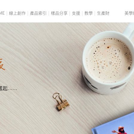
ME
線上創作
產品索引
樣品分享
支援
教學
生產財
美學
遊