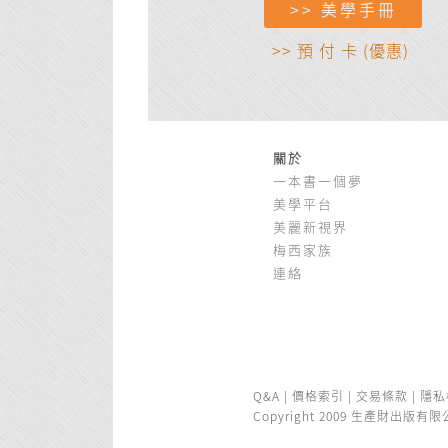
>> 美學手冊
>> 預 付 卡 (優惠)
關於
一本書一個夢
美學平台
美麗新視界
梅西家族
連絡
Q&A
|
價格索引
|
交易條款
|
隱私
Copyright 2009 生產財出版有限公司 