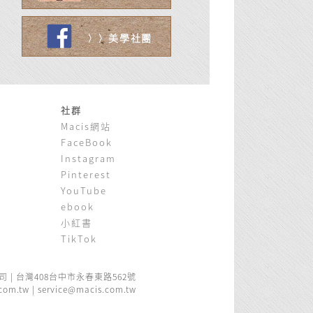
美學社團
〉〉
社群
Macis網站
FaceBook
Instagram
Pinterest
YouTube
ebook
小紅書
TikTok
司
|
台灣408台中市永春東路562號
com.tw
|
service@macis.com.tw