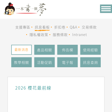
Tog
nav
支援專區
訊息看板
折扣卷
Q&A
交易條款
隱私權政策
服務條款
Intranet
最新消息
產品相關
佈告欄
使用經驗
教學相關
活動促銷
電子報
訊息查詢
2026 櫻花最前線