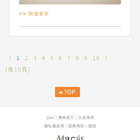
閱讀更多
〈
1
2
3
4
5
6
7
8
9
10
〉
[後10頁]
Q&A
|
價格索引
|
交易條款
隱私權政策
|
服務條款
|
連絡