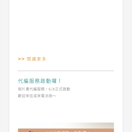
閱讀更多
代編服務啟動囉！
相片書代編服務，6/8正式啟動
歡迎來信或來電洽詢～