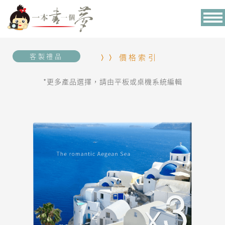
Tog
nav
客製禮品
價格索引
*更多產品選擇，請由平板或桌機系統編輯