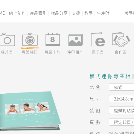
ME
線上創作
產品索引
樣品分享
支援
教學
生產財
美學
相片書
專業相冊
月曆卡片
沖印相片
電子書
合作區
橫式迷你專業相
比例
尺寸
裝訂
頁數
紙張
封面(優質相