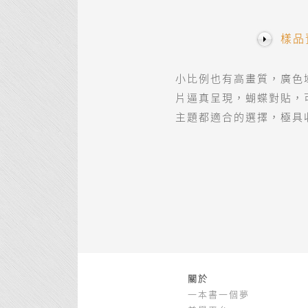
樣品
小比例也有高畫質，廣色
片逼真呈現，蝴蝶對貼，可
主題都適合的選擇，極具
關於
一本書一個夢