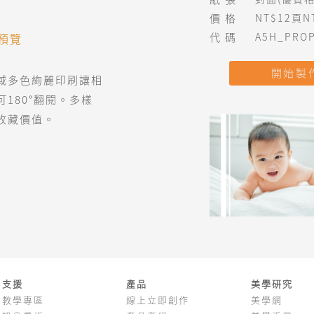
價格
NT$12頁NT
代碼
A5H_PRO
預覽
開始製
域多色絢麗印刷讓相
180°翻閱。多樣
收藏價值。
支援
產品
美學研究
教學專區
線上立即創作
美學網