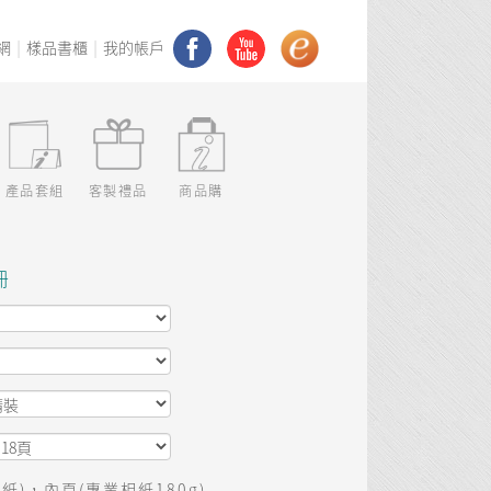
網
樣品書櫃
我的帳戶
產品套組
客製禮品
商品購
冊
紙)，內頁(專業相紙180g)