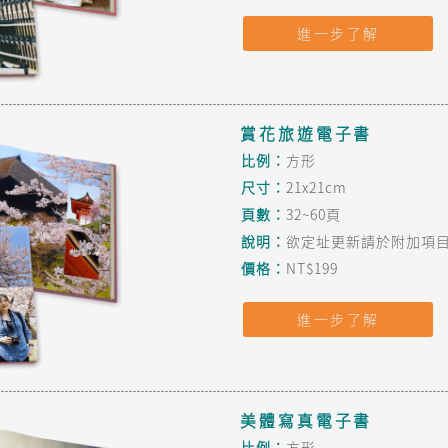
進一步了解
賞花旅遊電子書
比例：
方形
尺寸：
21x21cm
頁數：
32~60頁
說明：
欲定址更新請於附加項目
價格：
NT$199
進一步了解
美體寫真電子書
比例：
方形