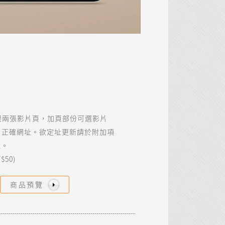
限兩張影片頁，加頁部份可選影片
片正確網址。欲定址更新請於附加項
址。
$50)
商品預覽