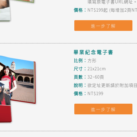
填寫原電子書URL網址
價格：
NT$199起 (每增加2頁NT
進一步了解
畢業紀念電子書
比例：
方形
尺寸：
21x21cm
頁數：
32~60頁
說明：
欲定址更新請於附加項目
價格：
NT$199
進一步了解