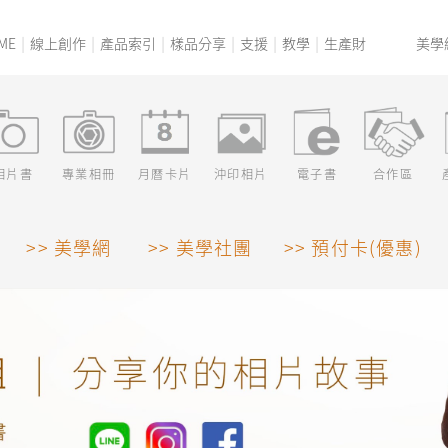
ME
線上創作
產品索引
樣品分享
支援
教學
生產財
美學
相片書
專業相冊
月曆卡片
沖印相片
電子書
合作區
>>
美學網
>>
美學社團
>>
預付卡(優惠)