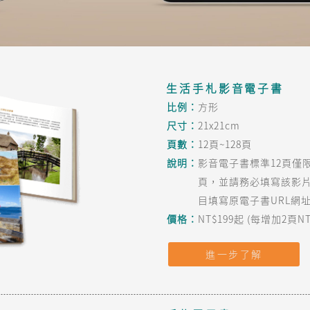
生活手札影音電子書
比例：
方形
尺寸：
21x21cm
頁數：
12頁~128頁
說明：
影音電子書標準12頁僅
頁，並請務必填寫該影
目填寫原電子書URL網
價格：
NT$199起 (每增加2頁NT
進一步了解