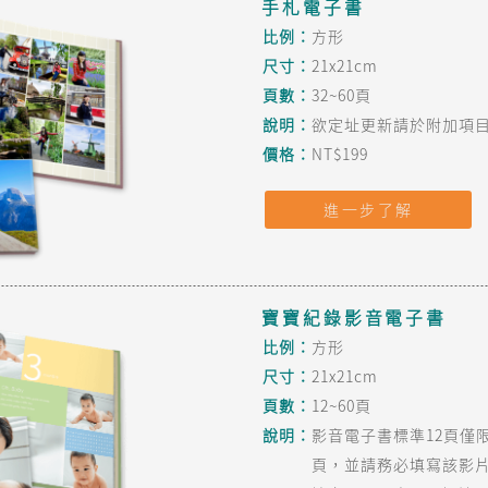
手札電子書
比例：
方形
尺寸：
21x21cm
頁數：
32~60頁
說明：
欲定址更新請於附加項目
價格：
NT$199
進一步了解
寶寶紀錄影音電子書
比例：
方形
尺寸：
21x21cm
頁數：
12~60頁
說明：
影音電子書標準12頁僅
頁，並請務必填寫該影