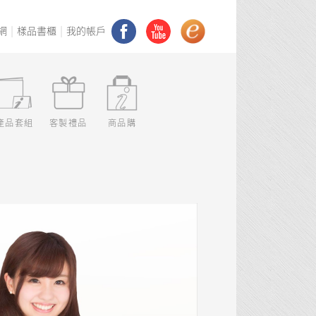
網
樣品書櫃
我的帳戶
產品套組
客製禮品
商品購